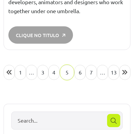
developers, animators and designers who work
together under one umbrella.
CLIQUE NO TITULO
1
…
3
4
5
6
7
…
13