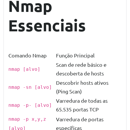
Nmap
Essenciais
Comando Nmap
Função Principal
Scan de rede básico e
nmap [alvo]
descoberta de hosts
Descobrir hosts ativos
nmap -sn [alvo]
(Ping Scan)
Varredura de todas as
nmap -p- [alvo]
65.535 portas TCP
Varredura de portas
nmap -p x,y,z
específicas
[alvo]