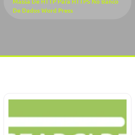
Massa De HTTP Para HTTPS No Banco
De Dados Word Press