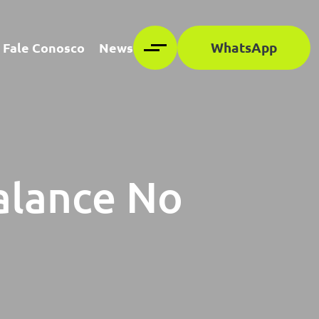
WhatsApp
Fale Conosco
News
alance No