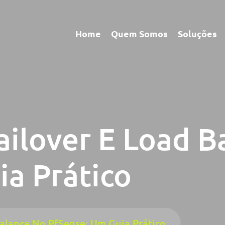
Home
Quem Somos
Soluções
ailover E Load B
ia Prático
alance No PfSense: Um Guia Prático