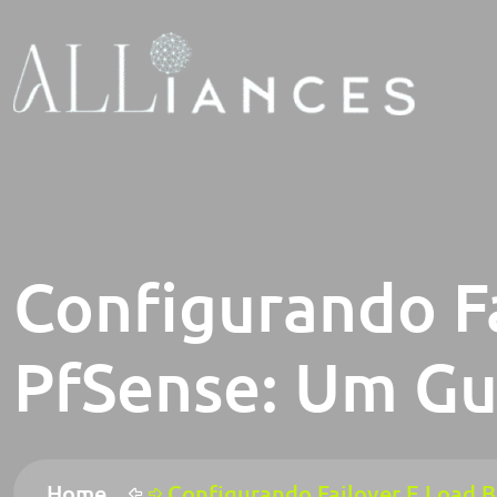
Configurando F
PfSense: Um Gu
Home
Configurando Failover E Load B