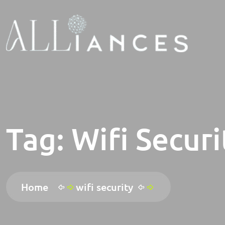
Tag:
Wifi Securi
Home
wifi security