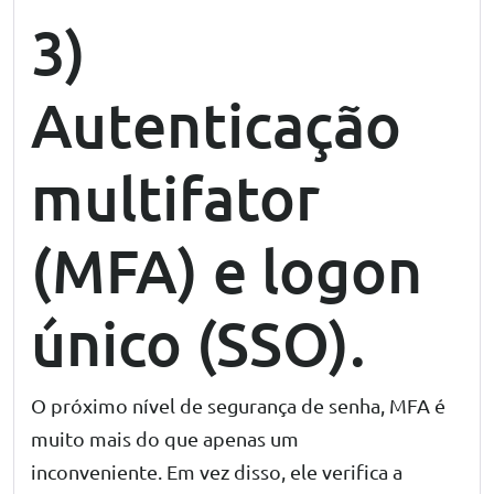
3)
Autenticação
multifator
(MFA) e logon
único (SSO).
O próximo nível de segurança de senha, MFA é
muito mais do que apenas um
inconveniente. Em vez disso, ele verifica a