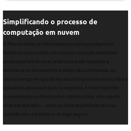
Simplificando o processo de
computação em nuvem
A Alliance divide as informações em pedaços digeríveis.
Pense na nuvem como um conjunto virtual de servidores
localizados fora do local, onde você pode hospedar e
armazenar os documentos e dados da sua empresa, ao
mesmo tempo em que dá aos seus funcionários acesso fácil a
aplicativos essenciais para os negócios. A nuvem permite
acessibilidade confiável para o trabalho diário, não importa
onde ele seja feito — seus usuários só precisam de uma
conexão com a Internet e um login seguro.